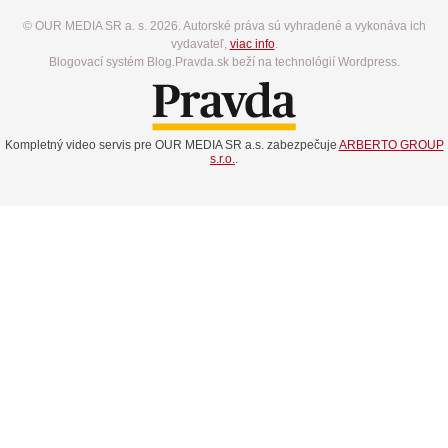
© OUR MEDIA SR a. s. 2026. Autorské práva sú vyhradené a vykonáva ich
vydavateľ,
viac info
.
Blogovací systém Blog.Pravda.sk beží na technológií Wordpress.
Kompletný video servis pre OUR MEDIA SR a.s. zabezpečuje
ARBERTO GROUP
s.r.o.
.