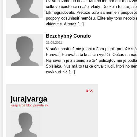
Už sa blížime do finále. Možno len pár dní a dozvi
celkovo existencia našej vlády. Dookola to isté, ale
tak negradovalo. Pretože SaS sa nemieni prispôsobiť
podpory odsúhlasiť nemôžu. Ešte aby toho nebolo m
vládnutie. A teraz [...]
Bezchybný Corado
21.09.2011
V súčasnosti už nie je ani o čom písať, pretože stá
Euroval, Euroval a či koalícia vydrží. Občas sa na
Najnovším je zistenie, že 3/4 policajtov nie je pod
Spišiaka. Nuž má to tažké chváliť ludí, ktorí ho nem
zvyknutí nič [...]
RSS
jurajvarga
jurajvarga.blog.pravda.sk