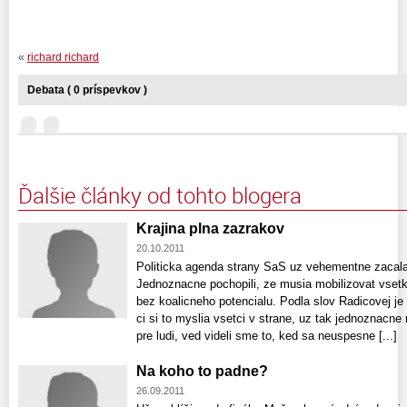
«
richard richard
Debata ( 0 príspevkov )
Ďalšie články od tohto blogera
Krajina plna zazrakov
20.10.2011
Politicka agenda strany SaS uz vehementne zacala
Jednoznacne pochopili, ze musia mobilizovat vsetky
bez koalicneho potencialu. Podla slov Radicovej je 
ci si to myslia vsetci v strane, uz tak jednoznacne n
pre ludi, ved videli sme to, ked sa neuspesne [...]
Na koho to padne?
26.09.2011