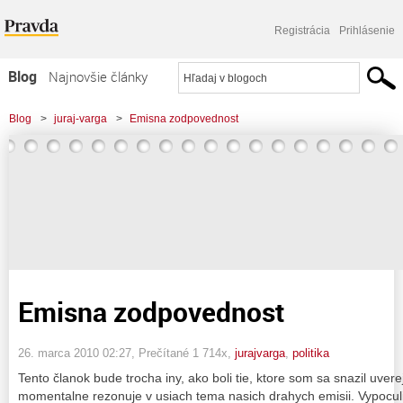
Registrácia
Prihlásenie
Blog
Najnovšie články
Najčítanejšie články
Blog
>
juraj-varga
>
Emisna zodpovednost
Najkomentovanejšie články
Zoznam blogov
Komerčné blogy
Emisna zodpovednost
26. marca 2010 02:27
, Prečítané 1 714x,
jurajvarga
,
politika
Tento članok bude trocha iny, ako boli tie, ktore som sa snazil uver
momentalne rezonuje v usiach tema nasich drahych emisii. Vypoculi 