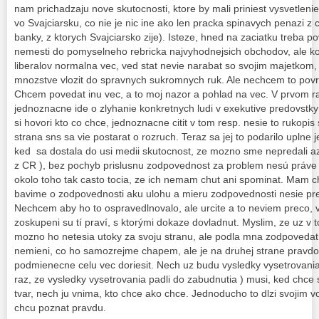
nam prichadzaju nove skutocnosti, ktore by mali priniest vysvetleni
vo Svajciarsku, co nie je nic ine ako len pracka spinavych penazi z
banky, z ktorych Svajciarsko zije). Isteze, hned na zaciatku treba p
nemesti do pomyselneho rebricka najvyhodnejsich obchodov, ale ko
liberalov normalna vec, ved stat nevie narabat so svojim majetkom,
mnozstve vlozit do spravnych sukromnych ruk. Ale nechcem to povrc
Chcem povedat inu vec, a to moj nazor a pohlad na vec. V prvom 
jednoznacne ide o zlyhanie konkretnych ludi v exekutive predovstky
si hovori kto co chce, jednoznacne citit v tom resp. nesie to rukopi
strana sns sa vie postarat o rozruch. Teraz sa jej to podarilo uplne
ked sa dostala do usi medii skutocnost, ze mozno sme nepredali az 
z CR ), bez pochyb prislusnu zodpovednost za problem nesú práve
okolo toho tak casto tocia, ze ich nemam chut ani spominat. Mam c
bavime o zodpovednosti aku ulohu a mieru zodpovednosti nesie pre
Nechcem aby ho to ospravedlnovalo, ale urcite a to neviem preco, v
zoskupeni su tí praví, s ktorými dokaze dovladnut. Myslim, ze uz v 
mozno ho netesia utoky za svoju stranu, ale podla mna zodpovedat,
nemieni, co ho samozrejme chapem, ale je na druhej strane pravdo
podmienecne celu vec doriesit. Nech uz budu vysledky vysetrovania
raz, ze vysledky vysetrovania padli do zabudnutia ) musi, ked chce
tvar, nech ju vnima, kto chce ako chce. Jednoducho to dlzi svojim vo
chcu poznat pravdu.