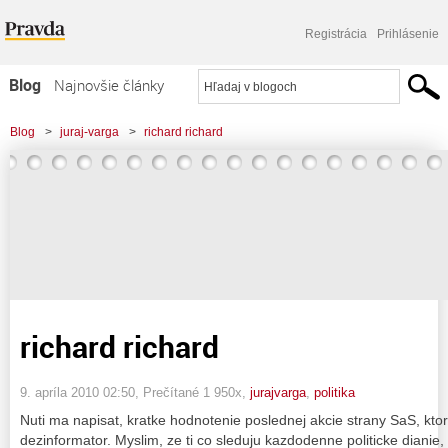
Registrácia
Prihlásenie
Blog
Najnovšie články
Najčítanejšie články
Blog
>
juraj-varga
>
richard richard
Najkomentovanejšie články
Zoznam blogov
Komerčné blogy
richard richard
9. apríla 2010 02:50
, Prečítané 1 950x,
jurajvarga
,
politika
Nuti ma napisat, kratke hodnotenie poslednej akcie strany SaS, ktor
dezinformator. Myslim, ze ti co sleduju kazdodenne politicke dianie