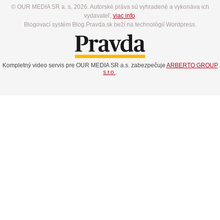
© OUR MEDIA SR a. s. 2026. Autorské práva sú vyhradené a vykonáva ich
vydavateľ,
viac info
.
Blogovací systém Blog.Pravda.sk beží na technológií Wordpress.
Kompletný video servis pre OUR MEDIA SR a.s. zabezpečuje
ARBERTO GROUP
s.r.o.
.