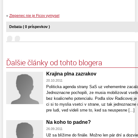
«
Zlepenec nie je Ficov vymysel
Debata ( 0 príspevkov )
Ďalšie články od tohto blogera
Krajina plna zazrakov
20.10.2011
Politicka agenda strany SaS uz vehementne zacala
Jednoznacne pochopili, ze musia mobilizovat vsetky
bez koalicneho potencialu. Podla slov Radicovej je 
ci si to myslia vsetci v strane, uz tak jednoznacne n
pre ludi, ved videli sme to, ked sa neuspesne [...]
Na koho to padne?
26.09.2011
Už sa blížime do finále. Možno len pár dní a dozvi