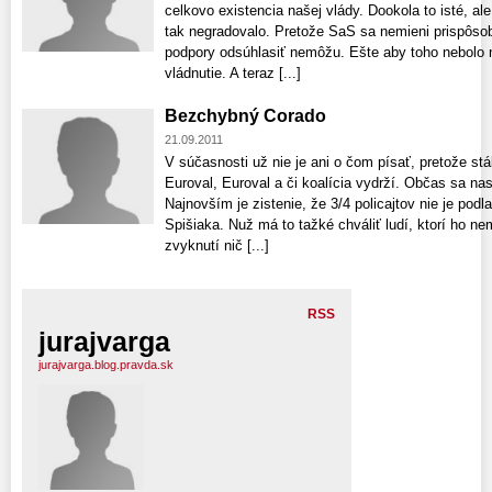
celkovo existencia našej vlády. Dookola to isté, ale
tak negradovalo. Pretože SaS sa nemieni prispôsobiť
podpory odsúhlasiť nemôžu. Ešte aby toho nebolo m
vládnutie. A teraz [...]
Bezchybný Corado
21.09.2011
V súčasnosti už nie je ani o čom písať, pretože stá
Euroval, Euroval a či koalícia vydrží. Občas sa na
Najnovším je zistenie, že 3/4 policajtov nie je pod
Spišiaka. Nuž má to tažké chváliť ludí, ktorí ho nem
zvyknutí nič [...]
RSS
jurajvarga
jurajvarga.blog.pravda.sk