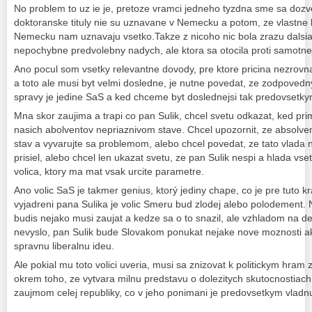
No problem to uz ie je, pretoze vramci jedneho tyzdna sme sa dozv
doktoranske tituly nie su uznavane v Nemecku a potom, ze vlastne k
Nemecku nam uznavaju vsetko.Takze z nicoho nic bola zrazu dalsia
nepochybne predvolebny nadych, ale ktora sa otocila proti samotne
Ano pocul som vsetky relevantne dovody, pre ktore pricina nezrovna
a toto ale musi byt velmi dosledne, je nutne povedat, ze zodpovedny
spravy je jedine SaS a ked chceme byt doslednejsi tak predovsetky
Mna skor zaujima a trapi co pan Sulik, chcel svetu odkazat, ked pr
nasich abolventov nepriaznivom stave. Chcel upozornit, ze absolve
stav a vyvarujte sa problemom, alebo chcel povedat, ze tato vlada n
prisiel, alebo chcel len ukazat svetu, ze pan Sulik nespi a hlada v
volica, ktory ma mat vsak urcite parametre.
Ano volic SaS je takmer genius, ktorý jediny chape, co je pre tuto 
vyjadreni pana Sulika je volic Smeru bud zlodej alebo polodement. N
budis nejako musi zaujat a kedze sa o to snazil, ale vzhladom na 
nevyslo, pan Sulik bude Slovakom ponukat nejake nove moznosti ak
spravnu liberalnu ideu.
Ale pokial mu toto volici uveria, musi sa znizovat k politickym hram 
okrem toho, ze vytvara milnu predstavu o dolezitych skutocnostiach,
zaujmom celej republiky, co v jeho ponimani je predovsetkym vladnu