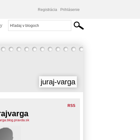
Registrácia
Prihlásenie
y
juraj-varga
RSS
rajvarga
varga.blog.pravda.sk