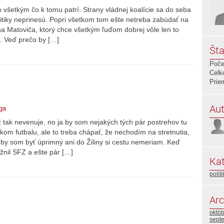
 všetkým čo k tomu patrí. Strany vládnej koalície sa do seba
olitiky neprinesú. Popri všetkom tom ešte netreba zabúdať na
a Matoviča, ktorý chce všetkým ľuďom dobrej vôle len to
ií. Veď prečo by […]
Šta
Poče
Celk
Prie
Aut
rga
ž tak nevenuje, no ja by som nejakých tých pár postrehov tu
kom futbalu, ale to treba chápať, že nechodím na stretnutia,
by som byť úprimný ani do Žiliny si cestu nemeriam. Keď
žnil SFZ a ešte pár […]
Kat
polit
Arc
októ
sept