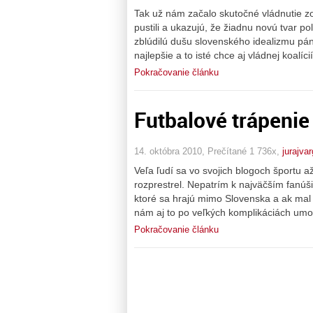
Tak už nám začalo skutočné vládnutie zo
pustili a ukazujú, že žiadnu novú tvar p
zblúdilú dušu slovenského idealizmu pán
najlepšie a to isté chce aj vládnej koalíc
Pokračovanie článku
Futbalové trápenie
14. októbra 2010, Prečítané 1 736x,
jurajva
Veľa ľudí sa vo svojich blogoch športu a
rozprestrel. Nepatrím k najväčším fanúši
ktoré sa hrajú mimo Slovenska a ak mal 
nám aj to po veľkých komplikáciách umo
Pokračovanie článku