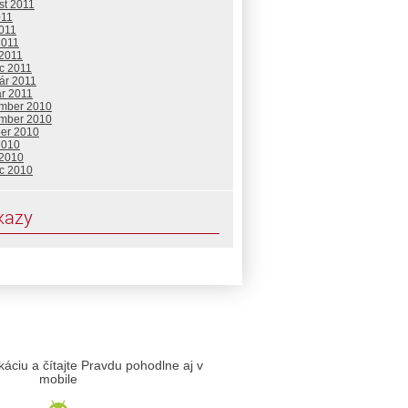
st 2011
011
2011
2011
 2011
c 2011
ár 2011
ár 2011
mber 2010
mber 2010
ber 2010
2010
 2010
c 2010
kazy
likáciu a čítajte Pravdu pohodlne aj v
mobile