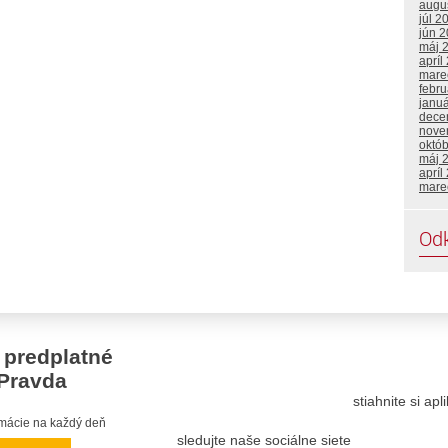
augu
júl 2
jún 
máj 
apríl
mare
febru
janu
dece
nove
októ
máj 
apríl
mare
Od
 predplatné
Pravda
stiahnite si ap
ormácie na každý deň
sledujte naše sociálne siete