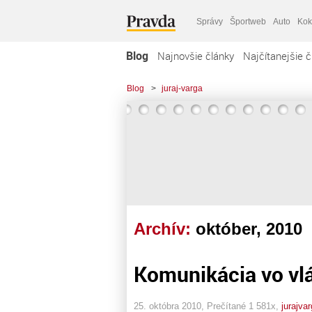
Správy
Športweb
Auto
Kok
Blog
Najnovšie články
Najčítanejšie č
Blog
>
juraj-varga
Archív:
október, 2010
Komunikácia vo vl
25. októbra 2010, Prečítané 1 581x,
jurajva