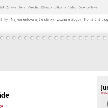
tail
Zdravie
Žena
Varecha
Záhrada
Užitočná
Video
DefenceNews
lánky
Najkomentovanejšie články
Zoznam blogov
Komerčné blog
ju
áde
juraj
rga