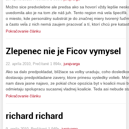
Možno sice predvolebne ale predsa ako sa hovorí vždy lepšie nesko
uvedomila ako je na tom zle náš juh. Tento region má vela špecifí
o miesto, kde personálny substrát je do značnej miery tvorený ľuď
a často veĺa z nich nemá zaujem pracovať a tí, ktorí chcú pre katas
Pokračovanie článku
Zlepenec nie je Ficov vymysel
22. apríla 2010, Prečítané 1 894x,
jurajvarga
Ako sa dalo predpokladat, blížiace sa volby uraduju, coho dosledkom
dostavaju predpokladane zavery, ktore prinesu vysledky volieb. Mome
nam dava jasne najavo, ze pokial chce opozicia byt v koalicii musi b
odmietaju spolupracu sucasnej vladnej koalicie. Teda asi nebude s
Pokračovanie článku
richard richard
9. apríla 2010, Prečítané 1 949x,
jurajvarga