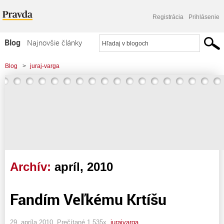
Registrácia
Prihlásenie
Blog
Najnovšie články
Najčítanejšie články
Blog
>
juraj-varga
Najkomentovanejšie články
Zoznam blogov
Komerčné blogy
Archív:
apríl, 2010
Fandím Veľkému Krtíšu
29. apríla 2010, Prečítané 1 535x,
jurajvarga