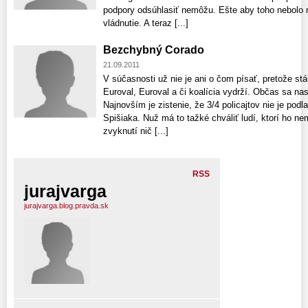
podpory odsúhlasiť nemôžu. Ešte aby toho nebolo m
vládnutie. A teraz [...]
Bezchybný Corado
21.09.2011
V súčasnosti už nie je ani o čom písať, pretože stá
Euroval, Euroval a či koalícia vydrží. Občas sa na
Najnovším je zistenie, že 3/4 policajtov nie je pod
Spišiaka. Nuž má to tažké chváliť ludí, ktorí ho nem
zvyknutí nič [...]
RSS
jurajvarga
jurajvarga.blog.pravda.sk