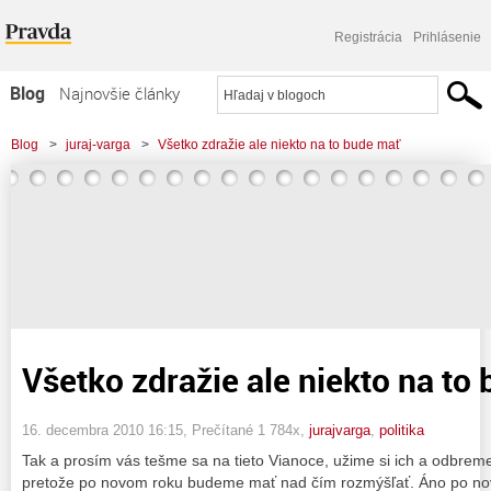
Registrácia
Prihlásenie
Blog
Najnovšie články
Najčítanejšie články
Blog
>
juraj-varga
>
Všetko zdražie ale niekto na to bude mať
Najkomentovanejšie články
Zoznam blogov
Komerčné blogy
Všetko zdražie ale niekto na to
16. decembra 2010 16:15
, Prečítané 1 784x,
jurajvarga
,
politika
Tak a prosím vás tešme sa na tieto Vianoce, užime si ich a odbrem
pretože po novom roku budeme mať nad čím rozmýšľať. Áno po no