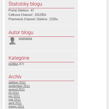
Štatistiky blogu
Počet článkov: 47
Celková čítanosť: 101292x
Priemerná čítanosť článkov: 2155x
Autor blogu
jurajvarga
Kategórie
politika
(47)
Archív
október 2011
september 2011
august 2011
júl 2011
jún 2011
máj 2011
apríl 2011
marec 2011