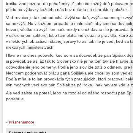
troška viac pozerať do peňaženky. Z toho čo každý deň počúvam re
pôjde na výdavky každého nás bez ohľadu na charakter položiek.
Veď rovnica je tak jednoduchá. Zvýši sa daň, zvýšia sa energie zvý
sa nezvýši. No v každom prípade to málo stačí aby sme sa dovtípili,
hovorí, všetko sa zvýši len naše mzdy nie už dávno nie je pravda. 
v súkromnom sektore, lebo tam platia individuálne pravidlá, ktoré záv
v niektorých oblastiach štátnej správy to asi tak nie je veď, keď sa
niektorých ministerstvách.
Hlavne ma dnes pobavilo, keď som sa dozvedel, že pán Spišiak do
si povedal, že asi až tak to Slovensko nie je na tom tak zle hlavne
odôvodnenie jeho odmeny. Podľa jeho slov ide totiž o odmenu pre ľu
Nechcem podceňovať prácu pána Spišiaka ale chcel by som vedieť 
Podľa mňa je to len provokácia tých pracujúcich, ktorí pracovali celý
výnimočných vecí ako pán Spišiak za pól roka. Inak neviete kde je
Ale veď zaiste sa poteší, lebo na rozdiel od nášho rozpočtu pán Spi
potrebuje.
«
Krásne vianoce