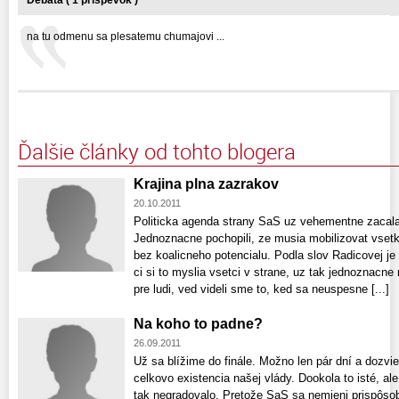
Debata ( 1 príspevok )
na tu odmenu sa plesatemu chumajovi ...
Ďalšie články od tohto blogera
Krajina plna zazrakov
20.10.2011
Politicka agenda strany SaS uz vehementne zacala
Jednoznacne pochopili, ze musia mobilizovat vsetky
bez koalicneho potencialu. Podla slov Radicovej je 
ci si to myslia vsetci v strane, uz tak jednoznacne n
pre ludi, ved videli sme to, ked sa neuspesne [...]
Na koho to padne?
26.09.2011
Už sa blížime do finále. Možno len pár dní a dozvi
celkovo existencia našej vlády. Dookola to isté, ale
tak negradovalo. Pretože SaS sa nemieni prispôsobiť